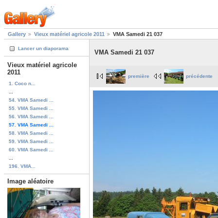
Gallery
Vieux matériel agricole 2011
VMA Samedi 21 037
Lancer un diaporama
VMA Samedi 21 037
Vieux matériel agricole
2011
première
précédente
1. Coco n...
...
54. VMA Samedi ...
55. VMA Samedi ...
56. VMA Samedi ...
57. VMA Samedi ...
58. VMA Samedi ...
59. VMA Samedi ...
60. VMA Samedi ...
...
196. VMA...
Image aléatoire