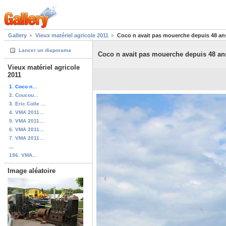
Gallery
Vieux matériel agricole 2011
Coco n avait pas mouerche depuis 48 an
Lancer un diaporama
Coco n avait pas mouerche depuis 48 an
Vieux matériel agricole
2011
1. Coco n...
2. Coucou...
3. Eric Colle ...
4. VMA 2011...
5. VMA 2011...
6. VMA 2011...
7. VMA 2011...
...
196. VMA...
Image aléatoire