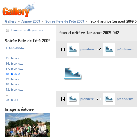
Gallery
Année 2009
Soirée Fête de l'été 2009
feux d artifice 1er aout 2009 0
Lancer un diaporama
feux d artifice 1er aout 2009 042
Soirée Fête de l'été 2009
1. SDC10662
première
précédente
...
35. feux d...
36. feux d...
37. feux d...
38. feux d...
39. feux d...
40. feux d...
41. feux d...
...
première
précédente
65. feu 3
Image aléatoire