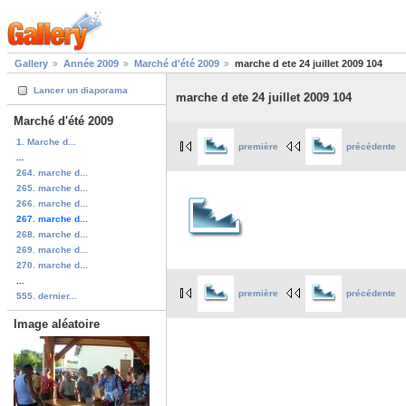
Gallery
Année 2009
Marché d'été 2009
marche d ete 24 juillet 2009 104
Lancer un diaporama
marche d ete 24 juillet 2009 104
Marché d'été 2009
1. Marche d...
première
précédente
...
264. marche d...
265. marche d...
266. marche d...
267. marche d...
268. marche d...
269. marche d...
270. marche d...
...
première
précédente
555. dernier...
Image aléatoire