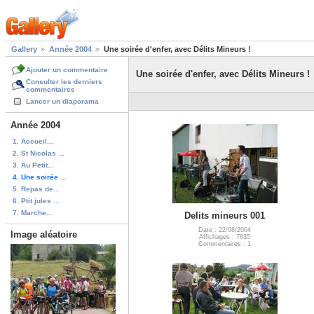
Gallery
Année 2004
Une soirée d'enfer, avec Délits Mineurs !
Ajouter un commentaire
Une soirée d'enfer, avec Délits Mineurs !
Consulter les derniers
commentaires
Lancer un diaporama
Année 2004
1. Accueil...
2. St Nicolas ...
3. Au Petit...
4. Une soirée ...
5. Repas de...
6. Ptit jules ...
7. Marche...
Delits mineurs 001
Date : 22/08/2004
Image aléatoire
Affichages : 7835
Commentaires : 1