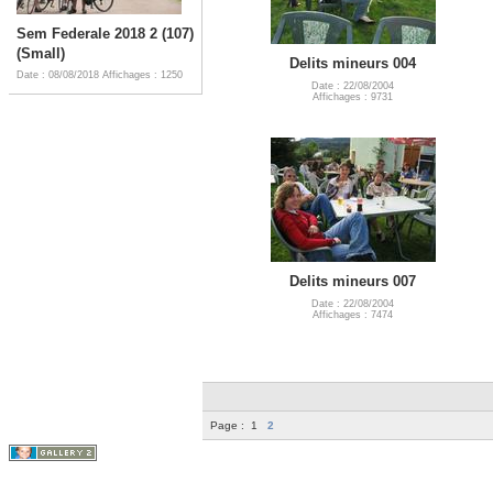
Sem Federale 2018 2 (107)
(Small)
Delits mineurs 004
Date : 08/08/2018
Affichages : 1250
Date : 22/08/2004
Affichages : 9731
Delits mineurs 007
Date : 22/08/2004
Affichages : 7474
Page :
1
2