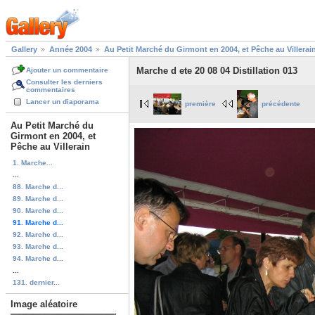
Gallery
Année 2004
Au Petit Marché du Girmont en 2004, et Pêche au Villerai
Marche d ete 20 08 04 Distillation 013
Ajouter un commentaire
Consulter les derniers
commentaires
Lancer un diaporama
première
précédente
Au Petit Marché du
Girmont en 2004, et
Pêche au Villerain
1. Marche...
...
88. Marche d...
89. Marche d...
90. Marche d...
91. Marche d...
92. Marche d...
93. Marche d...
94. Marche d...
...
131. dernier...
Image aléatoire