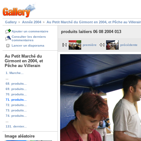
Gallery
Année 2004
Au Petit Marché du Girmont en 2004, et Pêche au Villerai
produits laitiers 06 08 2004 013
Ajouter un commentaire
Consulter les derniers
commentaires
première
précédente
Lancer un diaporama
Au Petit Marché du
Girmont en 2004, et
Pêche au Villerain
1. Marche...
...
68. produits...
69. produits...
70. produits...
71. produits...
72. produits...
73. produits...
74. produits...
...
131. dernier...
Image aléatoire