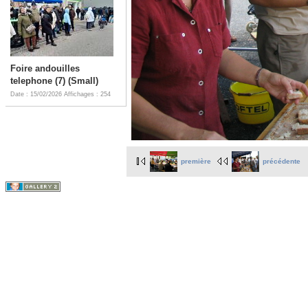
Foire andouilles
telephone (7) (Small)
Date : 15/02/2026
Affichages : 254
première
précédente