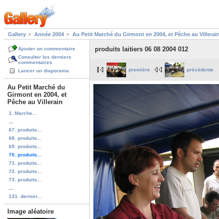
Gallery
Année 2004
Au Petit Marché du Girmont en 2004, et Pêche au Villerai
produits laitiers 06 08 2004 012
Ajouter un commentaire
Consulter les derniers
commentaires
première
précédente
Lancer un diaporama
Au Petit Marché du
Girmont en 2004, et
Pêche au Villerain
1. Marche...
...
67. produits...
68. produits...
69. produits...
70. produits...
71. produits...
72. produits...
73. produits...
...
131. dernier...
Image aléatoire