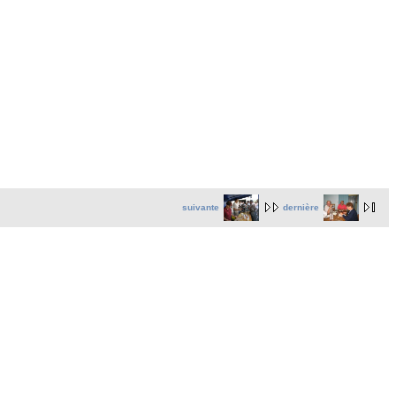
suivante
dernière