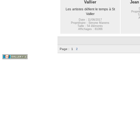
Vallier
Jean
Les artistes défient le temps à St
Propri
Vallier
T
A
Date : 11/06/2017
Propriétaire : Simone Manens
Taille : 54 éléments
Affichages : 81066
Page :
1
2