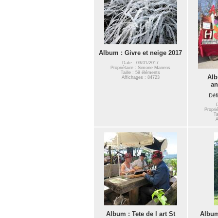
Album : Givre et neige 2017
Date : 03/01/2017
Propriétaire : Simone Manens
Taille : 59 éléments
Alb
Affichages : 84723
an
Défi
Propri
Ta
A
Album : Tete de l art St
Album 