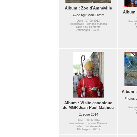
Album : Zoo d'Amnéville
Album :
Avec Agir Mon Enfant
Date : 07/09/2013
Propri
Propriétaire : Simone Manens
T
Taille : 50 éléments
A
Affichages : 94090
Album :
Photos 
Album : Visite canonique
de MGR Jean Paul Mathieu
Propri
Ta
A
Eveque 2014
Date : 08/06/2014
Propriétaire : Simone Manens
Taille : 176 éléments
Affichages : 99319