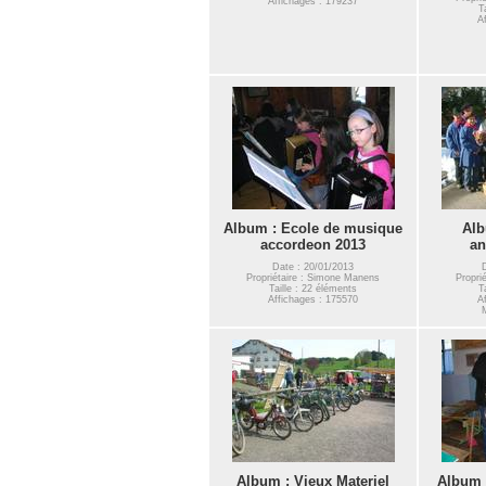
Affichages : 179237
T
A
Album : Ecole de musique
Alb
accordeon 2013
an
Date : 20/01/2013
Propriétaire : Simone Manens
Propri
Taille : 22 éléments
T
Affichages : 175570
A
Album : Vieux Materiel
Album :