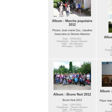
Album : Marche populaire
2012
Photos Jean marie Duc, claudine
Jeanvoine et Simone Manens
Albu
Date : 03/06/2012
Propriétaire : Simone Manens
Taille : 139 éléments
Affichages : 212019
Propri
T
A
Album :
Album : Brune Nuit 2012
Brune Nuit 2012
Pique niq
l 
Date : 12/07/2012
Propriétaire : Simone Manens
Taille : 35 éléments
Propri