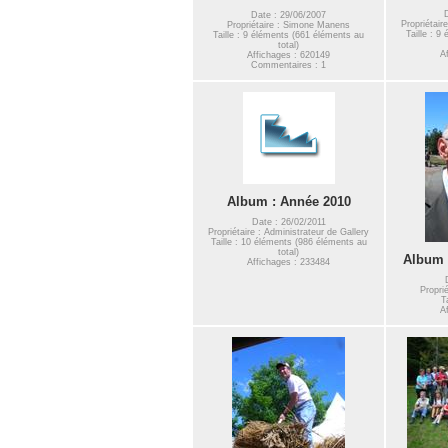
Date : 29/06/2007
Propriétair
Propriétaire : Simone Manens
Taille : 9
Taille : 9 éléments (661 éléments au
total)
A
Affichages : 620149
Commentaires : 1
Album : Année 2010
Date : 26/02/2011
Propriétaire : Administrateur de Gallery
Taille : 10 éléments (986 éléments au
total)
Album :
Affichages : 233484
Propri
T
A