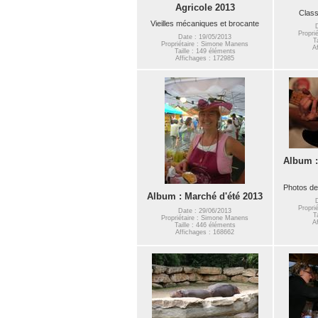
Agricole 2013
Clas
Vieilles mécaniques et brocante
Propri
Date : 19/05/2013
T
Propriétaire : Simone Manens
A
Taille : 149 éléments
Affichages : 172985
Album :
Photos de
Album : Marché d'été 2013
Propri
Date : 29/06/2013
T
Propriétaire : Simone Manens
A
Taille : 446 éléments
Affichages : 168662