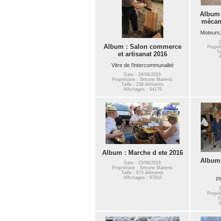
Album :
mécani
Moteurs,
Album : Salon commerce
Propri
Ta
et artisanat 2016
A
Vitre de l'intercommunalité
Date : 24/04/2016
Propriétaire : Simone Manens
Taille : 238 éléments
Affichages : 94179
Album : Marche d ete 2016
Album 
Date : 25/06/2016
Propriétaire : Simone Manens
Taille : 673 éléments
Affichages : 97910
P
Propri
T
A