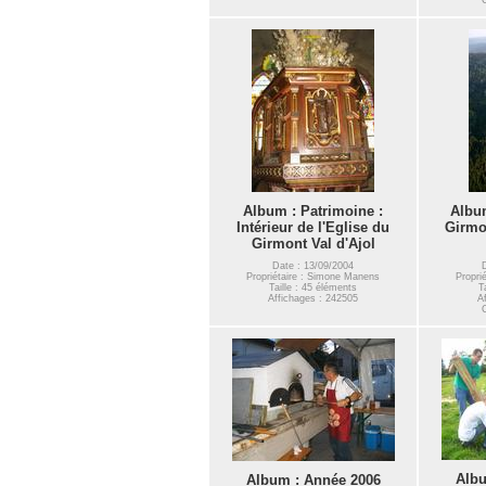
Album : Patrimoine :
Album
Intérieur de l'Eglise du
Girmo
Girmont Val d'Ajol
Date : 13/09/2004
Propriétaire : Simone Manens
Propri
Taille : 45 éléments
T
Affichages : 242505
A
Albu
Album : Année 2006