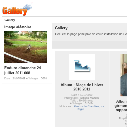
Gallery
Image aléatoire
Gallery
Ceci est la page principale de votre installation de Ga
Enduro dimanche 24
juillet 2011 008
Date : 24/07/2011
Affichages : 5678
Album : Niege de l hiver
2010 2011
Date : 27/11/2010
Propriétaire : Simone Manens
Taille : 79 éléments
Album
Affichages : 310494
girmon
Mots clés :
Photos de Claudine
,
de
Régis...
rappor
Propri
T
A