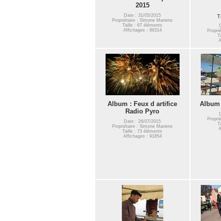
2015
Date : 31/05/2015
T
Propriétaire : Simone Manens
Taille : 67 éléments
Affichages : 89314
Propri
T
A
Album : Feux d artifice
Album 
Radio Pyro
Propri
Date : 26/07/2015
T
Propriétaire : Simone Manens
A
Taille : 73 éléments
Affichages : 91854