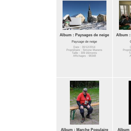
Album : Paysages de neige
Album : 
Paysage de neige
Date : 30/12/2014
Propriétaire : Simone Manens
Propri
Taille : 309 éléments
T
Affichages : 98348
A
Album : Marche Populaire
Album :