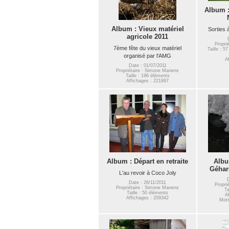
Album :
Album : Vieux matériel
Sorties 
agricole 2011
Propri
7ème fête du vieux matériel
Taille : 5
organisé par l'AMG
A
Date : 01/07/2011
Propriétaire : Simone Manens
Taille : 196 éléments
Affichages : 221897
Album : Départ en retraite
Albu
Géhar
L'au revoir à Coco Joly
Date : 26/11/2011
Propri
Propriétaire : Simone Manens
Ta
Taille : 50 éléments
A
Affichages : 209342
Mots